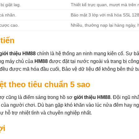
ị giật lag.
Thiết kế trực quan, mượt mà trên mọ
 cá nhân.
Bảo mật 3 lớp với mã hóa SSL 128
 cược cao.
Nhiều, thưởng nạp lại hàng ngày, 
tiến
giới thiệu HM88
chính là hệ thống an ninh mạng kiên cố.
Sự bả
ng máy chủ của
HM88
được đặt tại nước ngoài và trang bị côn
ân đều được mã hóa đầu cuối,
Bảo vệ dữ liệu để không bên thứ b
ệt theo tiêu chuẩn 5 sao
rợ cũng là điểm sáng trong hồ sơ
giới thiệu HM88
. Đội ngũ nh
đề của người chơi. Dù bạn gặp khó khăn vào lúc nửa đêm hay ngày
 hỗ trợ nhiệt tình và chuyên nghiệp nhất.
ợi