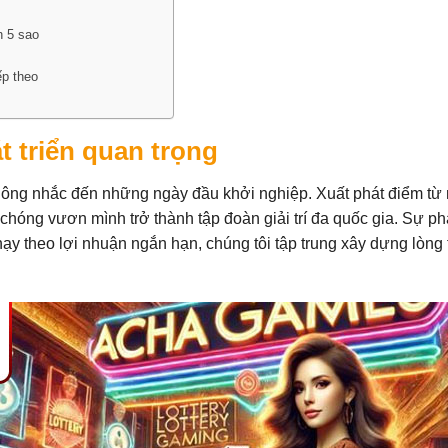
n 5 sao
ếp theo
t triển quan trọng
hông nhắc đến những ngày đầu khởi nghiệp. Xuất phát điểm từ 
óng vươn mình trở thành tập đoàn giải trí đa quốc gia. Sự phát
hạy theo lợi nhuận ngắn hạn, chúng tôi tập trung xây dựng lòng