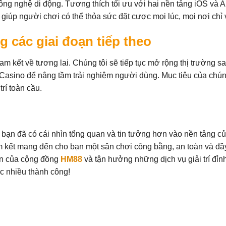
ông nghệ di động.
Tương thích tối ưu với hai nền tảng iOS và A
úp người chơi có thể thỏa sức đặt cược mọi lúc, mọi nơi chỉ v
g các giai đoạn tiếp theo
m kết về tương lai. Chúng tôi sẽ tiếp tục mở rộng thị trường s
asino để nâng tầm trải nghiệm người dùng. Mục tiêu của chúng 
rí toàn cầu.
 bạn đã có cái nhìn tổng quan và tin tưởng hơn vào nền tảng củ
m kết mang đến cho bạn một sân chơi công bằng, an toàn và đầy
ần của cộng đồng
HM88
và tận hưởng những dịch vụ giải trí đỉ
ợc nhiều thành công!