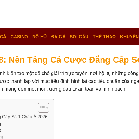
 CÁ
CASINO
NỔ HŨ
ĐÁ GÀ
SOI CẦU
THỂ THAO
KHUYẾN
8: Nền Tảng Cá Cược Đẳng Cấp S
nh kiến tạo một đế chế giải trí trực tuyến, nơi hội tụ những cô
ợc thành lập với mục tiêu định hình lại các tiêu chuẩn của ng
 mang đến một môi trường đầu tư an toàn và minh bạch.
g Cấp Số 1 Châu Á 2026
g
t
ng