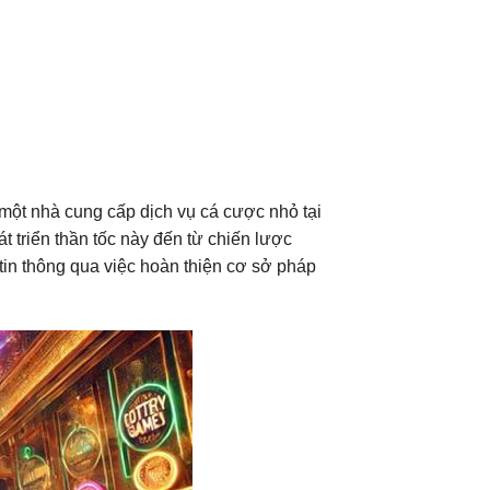
một nhà cung cấp dịch vụ cá cược nhỏ tại
 triển thần tốc này đến từ chiến lược
 tin thông qua việc hoàn thiện cơ sở pháp