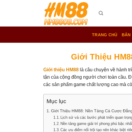
Bỏ
qua
nội
dung
TRANG CHỦ
BẮN
Giới Thiệu HM8
Giới thiệu HM88
là câu chuyện về hành trì
tận của cộng đồng người chơi toàn cầu. Đư
các sản phẩm game chất lượng cao mà còn
Mục lục
Giới Thiệu HM88: Nền Tảng Cá Cược Đẳn
Lịch sử và các bước phát triển quan trọn
Nền tảng game giải trí phong phú bậc nhấ
Các ưu điểm nổi trội tạo nên khác biệt riê