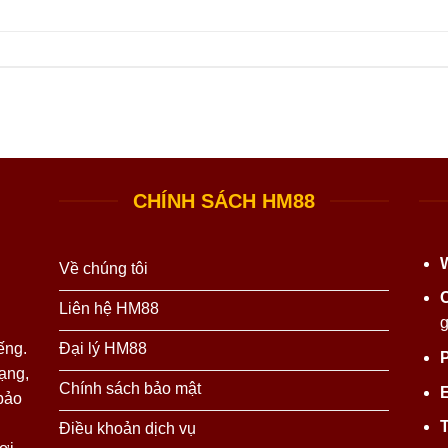
CHÍNH SÁCH HM88
Về chúng tôi
Liên hệ HM88
g
ếng.
Đại lý HM88
ạng,
Chính sách bảo mật
 bảo
Điều khoản dịch vụ