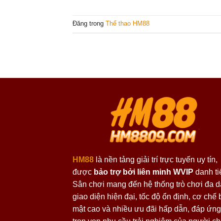
Đăng trong
Thể thao HM88
HM88
là nền tảng giải trí trực tuyến uy tín,
được
bảo trợ bởi liên minh WVIP
danh ti
Sân chơi mang đến hệ thống trò chơi đa d
giao diện hiện đại, tốc độ ổn định, cơ chế
mật cao và nhiều ưu đãi hấp dẫn, đáp ứng