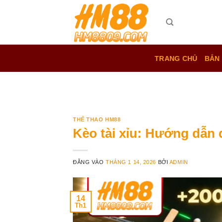
Bỏ
qua
nội
dung
TRANG CHỦ
BẮN
THỂ THAO HM88
Kèo tài xỉu: Hướng dẫn 
ĐĂNG VÀO
THÁNG 1 14, 2026
BỞI
ADMIN
14
Th1