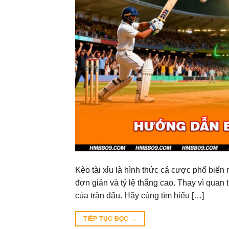
Kèo tài xỉu là hình thức cá cược phổ biến
đơn giản và tỷ lệ thắng cao. Thay vì quan
của trận đấu. Hãy cùng tìm hiểu […]
TIẾP TỤC ĐỌC
→