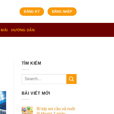
ĐĂNG KÝ
ĐĂNG NHẬP
 MÃI
HƯỚNG DẪN
TÌM KIẾM
BÀI VIẾT MỚI
Bí kíp soi cầu và nuôi
lô khung 2 ngày