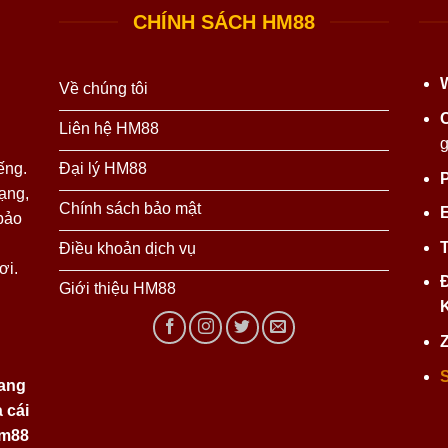
CHÍNH SÁCH HM88
Về chúng tôi
Liên hệ HM88
g
ếng.
Đại lý HM88
ạng,
Chính sách bảo mật
 bảo
Điều khoản dịch vụ
ơi.
Đ
Giới thiệu HM88
K
rang
 cái
hm88