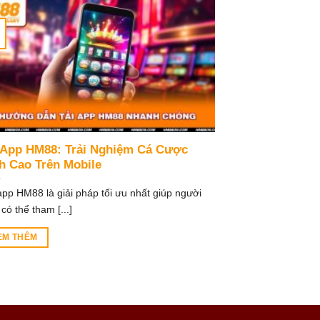
 App HM88: Trải Nghiệm Cá Cược
h Cao Trên Mobile
app HM88 là giải pháp tối ưu nhất giúp người
 có thể tham [...]
EM THÊM