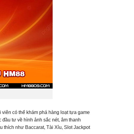
ội viên có thể khám phá hàng loạt tựa game
c đầu tư về hình ảnh sắc nét, âm thanh
 thích như Baccarat, Tài Xỉu, Slot Jackpot