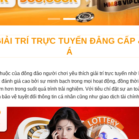
IẢI TRÍ TRỰC TUYẾN ĐẲNG CẤP 
Á
uộc của đông đảo người chơi yêu thích giải trí trực tuyến nhờ
 đánh giá cao bởi sự minh bạch trong mọi hoạt động, đồng thời
m hơn trong suốt quá trình trải nghiệm. Với tiêu chí đặt sự an t
ảo vệ tuyệt đối thông tin cá nhân cũng như giao dịch tài chính