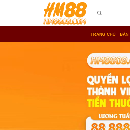
Bỏ
qua
nội
dung
TRANG CHỦ
BẮN