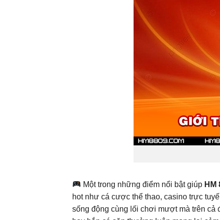
Một trong những điểm nổi bật giúp
HM 
hot như cá cược thể thao, casino trực tuy
sống động cùng lối chơi mượt mà trên cả đ