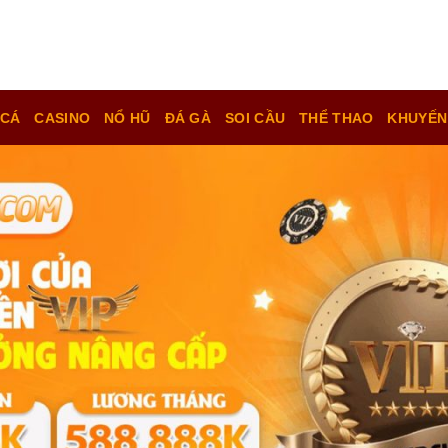
 CÁ
CASINO
NỔ HŨ
ĐÁ GÀ
SOI CẦU
THỂ THAO
KHUYẾN