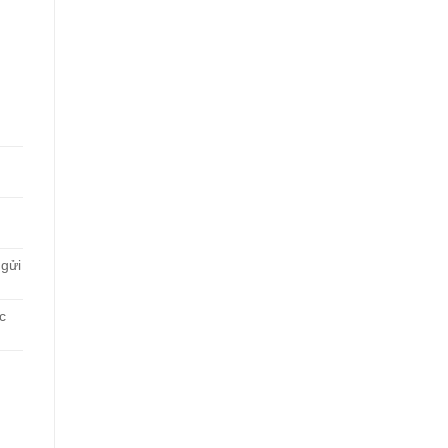
 gửi
c