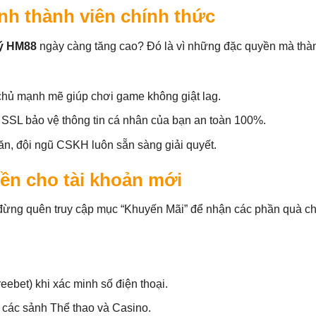
ành thành viên chính thức
ý HM88
ngày càng tăng cao? Đó là vì những đặc quyền mà thà
hủ mạnh mẽ giúp chơi game không giật lag.
SL bảo vệ thông tin cá nhân của bạn an toàn 100%.
ăn, đội ngũ CSKH luôn sẵn sàng giải quyết.
ền cho tài khoản mới
đừng quên truy cập mục “Khuyến Mãi” để nhận các phần quà c
eebet) khi xác minh số điện thoại.
 các sảnh Thể thao và Casino.