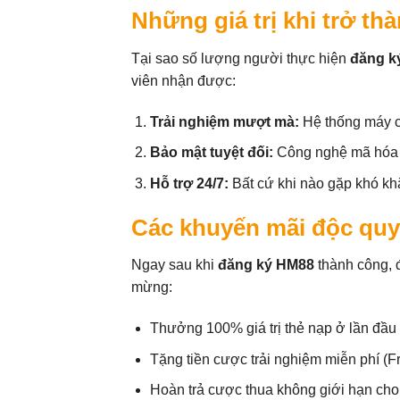
Những giá trị khi trở th
Tại sao số lượng người thực hiện
đăng k
viên nhận được:
Trải nghiệm mượt mà:
Hệ thống máy c
Bảo mật tuyệt đối:
Công nghệ mã hóa S
Hỗ trợ 24/7:
Bất cứ khi nào gặp khó kh
Các khuyến mãi độc quy
Ngay sau khi
đăng ký HM88
thành công, 
mừng:
Thưởng 100% giá trị thẻ nạp ở lần đầu
Tặng tiền cược trải nghiệm miễn phí (Fr
Hoàn trả cược thua không giới hạn cho