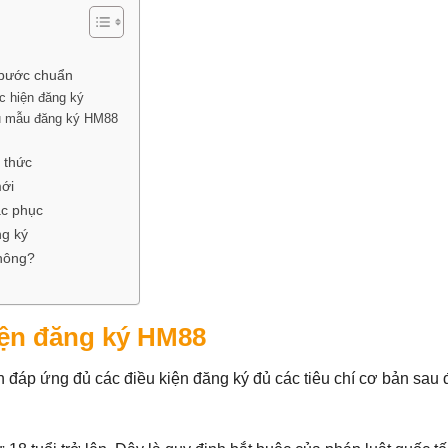
 bước chuẩn
c hiện đăng ký
iểu mẫu đăng ký HM88
h thức
mới
ắc phục
ng ký
không?
iện đăng ký HM88
n đáp ứng đủ các điều kiện đăng ký
đủ các tiêu chí cơ bản sau 