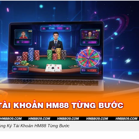
ng Ký Tài Khoản HM88 Từng Bước