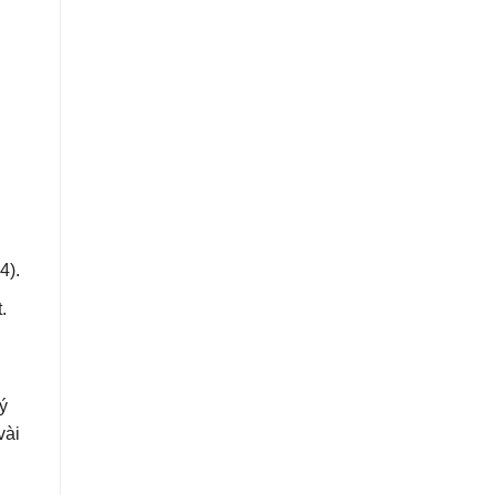
4).
.
 ý
vài