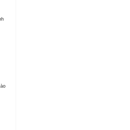
nh
hào