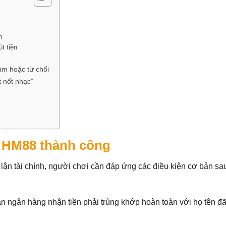
h
t tiền
ậm hoặc từ chối
t nốt nhạc”
ền HM88 thành công
lận tài chính, người chơi cần đáp ứng các điều kiện cơ bản sa
n ngân hàng nhận tiền phải trùng khớp hoàn toàn với họ tên đ