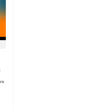
:
hưa