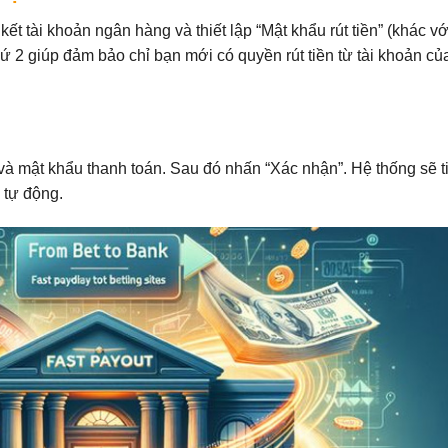
 kết tài khoản ngân hàng và thiết lập “Mật khẩu rút tiền” (khác vớ
ứ 2 giúp đảm bảo chỉ bạn mới có quyền rút tiền từ tài khoản củ
 và mật khẩu thanh toán. Sau đó nhấn “Xác nhận”. Hệ thống sẽ t
 tự động.