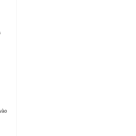
á
 vào