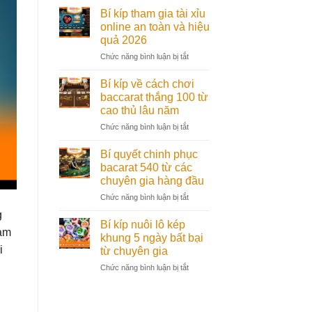
kíp
Bí kíp tham gia tài xỉu
soi
online an toàn và hiệu
cầu
quả 2026
và
ở
Chức năng bình luận bị tắt
nuôi
Bí
lô
kíp
khung
Bí kíp về cách chơi
tham
2
baccarat thắng 100 từ
gia
ngày
cao thủ lâu năm
tài
chuẩn
ở
Chức năng bình luận bị tắt
xỉu
nhất
Bí
online
kíp
an
Bí quyết chinh phục
về
toàn
bacarat 540 từ các
cách
và
chuyên gia hàng đầu
chơi
hiệu
ở
Chức năng bình luận bị tắt
baccarat
quả
Bí
thắng
2026
g
quyết
100
Bí kíp nuôi lô kép
đảm
chinh
từ
khung 5 ngày bất bại
phục
cao
i
từ chuyên gia
bacarat
thủ
ở
Chức năng bình luận bị tắt
540
lâu
Bí
từ
năm
kíp
các
nuôi
chuyên