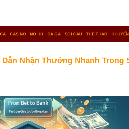
 CÁ
CASINO
NỔ HŨ
ĐÁ GÀ
SOI CẦU
THỂ THAO
KHUYẾN
g Dẫn Nhận Thưởng Nhanh Trong 