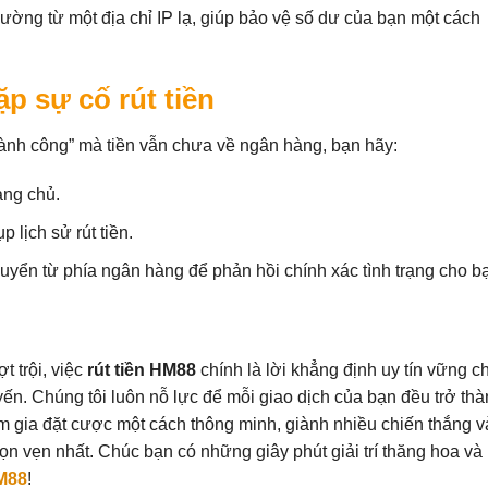
thường từ một địa chỉ IP lạ, giúp bảo vệ số dư của bạn một cách
p sự cố rút tiền
hành công” mà tiền vẫn chưa về ngân hàng, bạn hãy:
ang chủ.
lịch sử rút tiền.
huyển từ phía ngân hàng để phản hồi chính xác tình trạng cho b
t trội, việc
rút tiền HM88
chính là lời khẳng định uy tín vững c
 tuyến. Chúng tôi luôn nỗ lực để mỗi giao dịch của bạn đều trở th
ham gia đặt cược một cách thông minh, giành nhiều chiến thắng v
n vẹn nhất. Chúc bạn có những giây phút giải trí thăng hoa và
M88
!