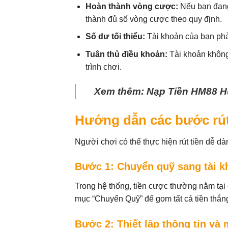
Hoàn thành vòng cược:
Nếu bạn đang
thành đủ số vòng cược theo quy định.
Số dư tối thiểu:
Tài khoản của bạn phải
Tuân thủ điều khoản:
Tài khoản không
trình chơi.
Xem thêm:
Nạp Tiền HM88 H
Hướng dẫn các bước rút
Người chơi có thể thực hiện rút tiền dễ 
Bước 1: Chuyển quỹ sang tài k
Trong hệ thống, tiền cược thường nằm tại
mục “Chuyển Quỹ” để gom tất cả tiền thắng
Bước 2: Thiết lập thông tin và 