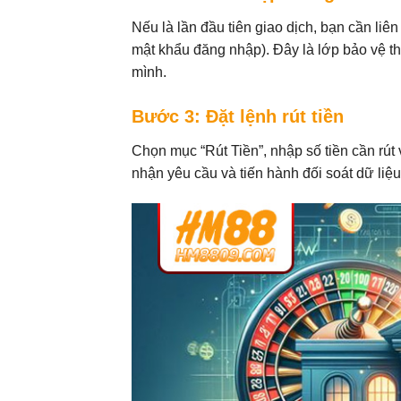
Nếu là lần đầu tiên giao dịch, bạn cần liên
mật khẩu đăng nhập). Đây là lớp bảo vệ th
mình.
Bước 3: Đặt lệnh rút tiền
Chọn mục “Rút Tiền”, nhập số tiền cần rút
nhận yêu cầu và tiến hành đối soát dữ liệu