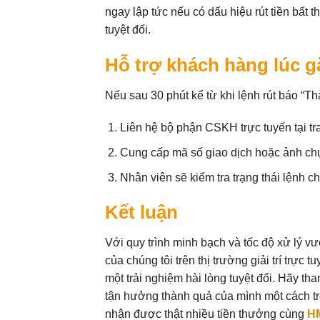
ngay lập tức nếu có dấu hiệu rút tiền bất 
tuyệt đối.
Hỗ trợ khách hàng lúc gặ
Nếu sau 30 phút kể từ khi lệnh rút báo “T
Liên hệ bộ phận CSKH trực tuyến tại tr
Cung cấp mã số giao dịch hoặc ảnh chụp 
Nhân viên sẽ kiểm tra trạng thái lệnh c
Kết luận
Với quy trình minh bạch và tốc độ xử lý vượ
của chúng tôi trên thị trường giải trí trực
một trải nghiệm hài lòng tuyệt đối. Hãy t
tận hưởng thành quả của mình một cách trọ
nhận được thật nhiều tiền thưởng cùng
H