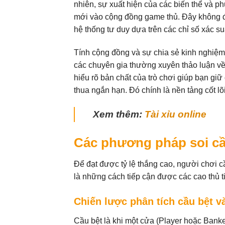
nhiên, sự xuất hiện của các biến thể và 
mới vào cộng đồng game thủ. Đây không đơ
hệ thống tư duy dựa trên các chỉ số xác su
Tính cộng đồng và sự chia sẻ kinh nghiệm
các chuyên gia thường xuyên thảo luận về c
hiểu rõ bản chất của trò chơi giúp bạn giữ 
thua ngắn hạn. Đó chính là nền tảng cốt lõ
Xem thêm:
Tài xỉu online
Các phương pháp soi cầu
Để đạt được tỷ lệ thắng cao, người chơi c
là những cách tiếp cận được các cao thủ t
Chiến lược phân tích cầu bệt v
Cầu bệt là khi một cửa (Player hoặc Banker