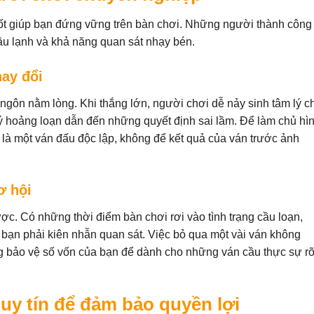
chốt giúp bạn đứng vững trên bàn chơi. Những người thành công
u lạnh và khả năng quan sát nhạy bén.
ay đổi
ngôn nằm lòng. Khi thắng lớn, người chơi dễ nảy sinh tâm lý c
 lý hoảng loạn dẫn đến những quyết định sai lầm. Để làm chủ hì
i là một ván đấu độc lập, không để kết quả của ván trước ảnh
ơ hội
ược.
Có những thời điểm bàn chơi rơi vào tình trạng cầu loạn,
 bạn phải kiên nhẫn quan sát.
Việc bỏ qua một vài ván không
ang bảo vệ số vốn của bạn để dành cho những ván cầu thực sự r
uy tín để đảm bảo quyền lợi