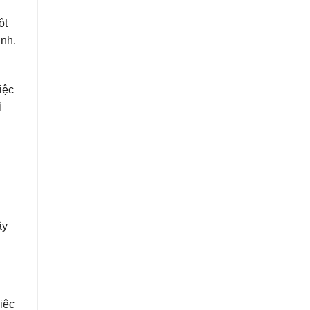
ột
ịnh.
iệc
i
ây
việc