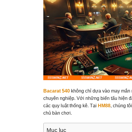
Bacarat 540
không chỉ dựa vào may mắn mà
chuyên nghiệp. Với những biến tấu hiện đại
các quy luật thống kê. Tại
HM88
, chúng tô
chủ bàn chơi.
Mục lục