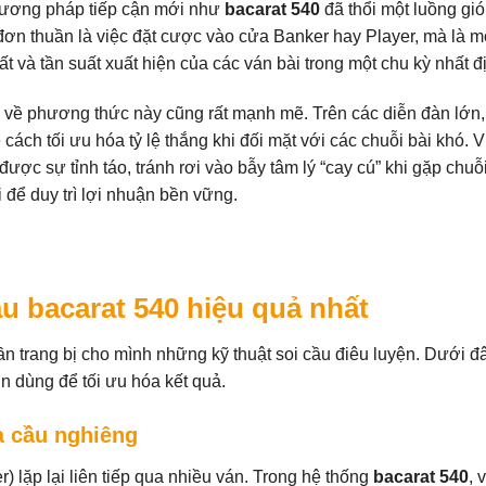
phương pháp tiếp cận mới như
bacarat 540
đã thổi một luồng gió
n thuần là việc đặt cược vào cửa Banker hay Player, mà là m
ất và tần suất xuất hiện của các ván bài trong một chu kỳ nhất đ
 về phương thức này cũng rất mạnh mẽ. Trên các diễn đàn lớn,
ách tối ưu hóa tỷ lệ thắng khi đối mặt với các chuỗi bài khó. V
được sự tỉnh táo, tránh rơi vào bẫy tâm lý “cay cú” khi gặp chuỗ
i để duy trì lợi nhuận bền vững.
 bacarat 540 hiệu quả nhất
ần trang bị cho mình những kỹ thuật soi cầu điêu luyện. Dưới đ
in dùng để tối ưu hóa kết quả.
à cầu nghiêng
) lặp lại liên tiếp qua nhiều ván.
Trong hệ thống
bacarat 540
, 