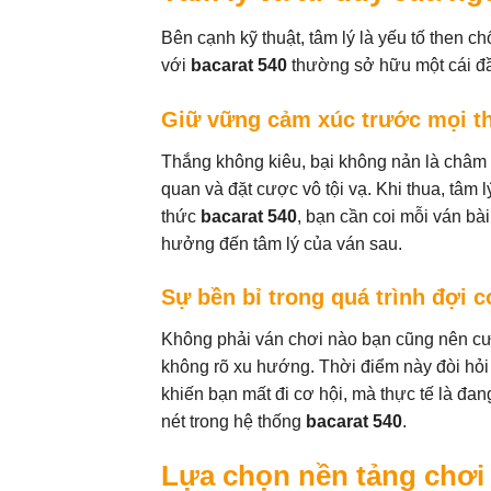
Bên cạnh kỹ thuật, tâm lý là yếu tố then 
với
bacarat 540
thường sở hữu một cái đầ
Giữ vững cảm xúc trước mọi th
Thắng không kiêu, bại không nản là châm 
quan và đặt cược vô tội vạ. Khi thua, tâm
thức
bacarat 540
, bạn cần coi mỗi ván bà
hưởng đến tâm lý của ván sau.
Sự bền bỉ trong quá trình đợi c
Không phải ván chơi nào bạn cũng nên c
không rõ xu hướng.
Thời điểm này đòi hỏi
khiến bạn mất đi cơ hội, mà thực tế là đ
nét trong hệ thống
bacarat 540
.
Lựa chọn nền tảng chơi 