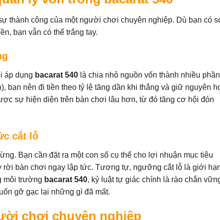
sự thành công của một người chơi chuyên nghiệp. Dù bạn có s
ền, bạn vẫn có thể trắng tay.
ng
hi áp dụng
bacarat 540
là chia nhỏ nguồn vốn thành nhiều phần
n), bạn nên đi tiền theo tỷ lệ tăng dần khi thắng và giữ nguyên 
ược sự hiện diện trên bàn chơi lâu hơn, từ đó tăng cơ hội đón
c cắt lỗ
dừng.
Bạn cần đặt ra một con số cụ thể cho lợi nhuận mục tiêu
 rời bàn chơi ngay lập tức. Tương tự, ngưỡng cắt lỗ là giới hạ
ng môi trường
bacarat 540
, kỷ luật tự giác chính là rào chắn vữn
ốn gỡ gạc lại những gì đã mất.
gười chơi chuyên nghiệp