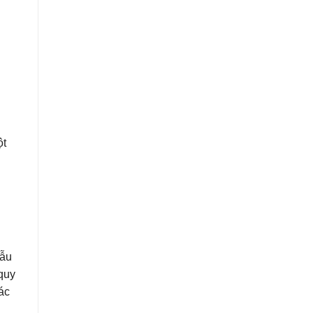
ột
mẫu
quy
ác