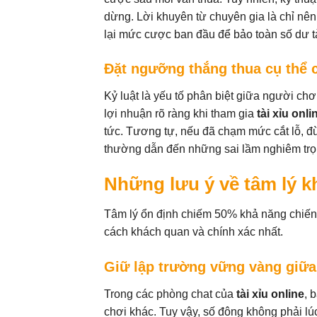
dừng. Lời khuyên từ chuyên gia là chỉ nên
lại mức cược ban đầu để bảo toàn số dư t
Đặt ngưỡng thắng thua cụ thể 
Kỷ luật là yếu tố phân biệt giữa người ch
lợi nhuận rõ ràng khi tham gia
tài xỉu onli
tức. Tương tự, nếu đã chạm mức cắt lỗ, đừ
thường dẫn đến những sai lầm nghiêm trọ
Những lưu ý về tâm lý kh
Tâm lý ổn định chiếm 50% khả năng chiến 
cách khách quan và chính xác nhất.
Giữ lập trường vững vàng giữa
Trong các phòng chat của
tài xỉu online
, 
chơi khác.
Tuy vậy, số đông không phải lú