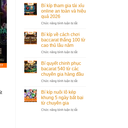
kíp
Bí kíp tham gia tài xỉu
soi
online an toàn và hiệu
cầu
quả 2026
và
ở
Chức năng bình luận bị tắt
nuôi
Bí
lô
kíp
khung
Bí kíp về cách chơi
tham
2
baccarat thắng 100 từ
gia
ngày
cao thủ lâu năm
tài
chuẩn
ở
Chức năng bình luận bị tắt
xỉu
nhất
Bí
online
kíp
an
Bí quyết chinh phục
về
toàn
bacarat 540 từ các
cách
và
chuyên gia hàng đầu
chơi
hiệu
ở
Chức năng bình luận bị tắt
baccarat
quả
Bí
thắng
2026
quyết
100
Bí kíp nuôi lô kép
t
chinh
từ
khung 5 ngày bất bại
phục
cao
từ chuyên gia
bacarat
thủ
ở
Chức năng bình luận bị tắt
540
lâu
Bí
từ
năm
kíp
các
nuôi
chuyên