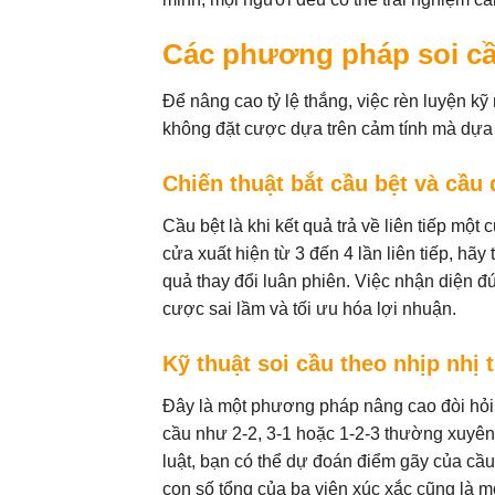
Các phương pháp soi cầu
Để nâng cao tỷ lệ thắng, việc rèn luyện k
không đặt cược dựa trên cảm tính mà dựa 
Chiến thuật bắt cầu bệt và cầu
Cầu bệt là khi kết quả trả về liên tiếp một
cửa xuất hiện từ 3 đến 4 lần liên tiếp, hãy
quả thay đổi luân phiên. Việc nhận diện đ
cược sai lầm và tối ưu hóa lợi nhuận.
Kỹ thuật soi cầu theo nhịp nhị 
Đây là một phương pháp nâng cao đòi hỏi 
cầu như 2-2, 3-1 hoặc 1-2-3 thường xuyên
luật, bạn có thể dự đoán điểm gãy của cầ
con số tổng của ba viên xúc xắc cũng là 