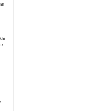
ính
khi
cơ
o