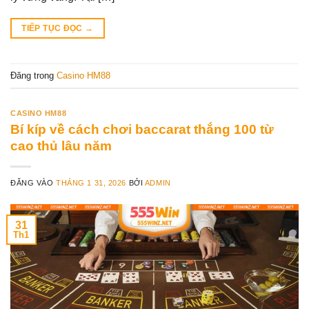
TIẾP TỤC ĐỌC
→
Đăng trong
Casino HM88
CASINO HM88
Bí kíp về cách chơi baccarat thắng 100 từ
cao thủ lâu năm
ĐĂNG VÀO
THÁNG 1 31, 2026
BỞI
ADMIN
31
Th1