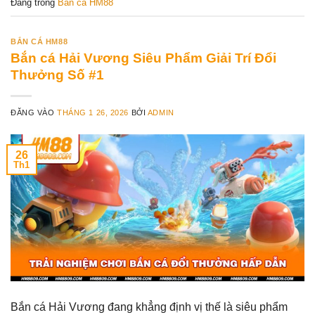
Đăng trong
Bắn cá HM88
BẮN CÁ HM88
Bắn cá Hải Vương Siêu Phẩm Giải Trí Đổi
Thưởng Số #1
ĐĂNG VÀO
THÁNG 1 26, 2026
BỞI
ADMIN
26
Th1
Bắn cá Hải Vương đang khẳng định vị thế là siêu phẩm