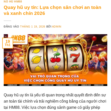
NỔ HŨ HM88
Quay hũ uy tín: Lựa chọn sân chơi an toàn
và xanh chín 2026
ĐĂNG VÀO
THÁNG 1 19, 2026
BỞI
ADMIN
19
Th1
Quay hũ uy tín là yếu tố quan trọng nhất quyết định đến sự
an toàn tài chính và trải nghiệm công bằng của người chơi
tại HM88. Việc lựa chọn đúng sảnh game có giấy phép