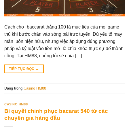
Cách chơi baccarat thắng 100 là mục tiêu của mọi game
thủ khi bước chân vào sòng bài trực tuyến. Dù yếu tố may
mắn luôn hiện hữu, nhưng việc áp dụng đúng phương
pháp và kỷ luật vào tiền mới là chìa khóa thực sự để thành
công. Tại HM88, chúng tôi sẽ chia […]
TIẾP TỤC ĐỌC
→
Đăng trong
Casino HM88
CASINO HM88
Bí quyết chinh phục bacarat 540 từ các
chuyên gia hàng đầu