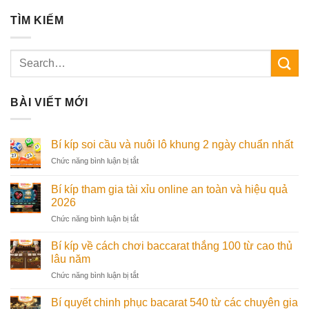
TÌM KIẾM
BÀI VIẾT MỚI
Bí kíp soi cầu và nuôi lô khung 2 ngày chuẩn nhất
ở
Chức năng bình luận bị tắt
Bí
kíp
Bí kíp tham gia tài xỉu online an toàn và hiệu quả
soi
2026
cầu
ở
Chức năng bình luận bị tắt
và
Bí
nuôi
kíp
lô
Bí kíp về cách chơi baccarat thắng 100 từ cao thủ
tham
khung
lâu năm
gia
2
ở
Chức năng bình luận bị tắt
tài
ngày
Bí
xỉu
chuẩn
kíp
online
Bí quyết chinh phục bacarat 540 từ các chuyên gia
nhất