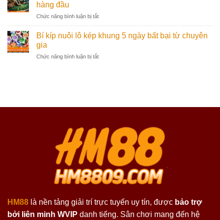
về
an
hàng đầu
cách
toàn
ở
Chức năng bình luận bị tắt
chơi
và
Bí
baccarat
hiệu
quyết
thắng
Bí kíp nuôi lô kép khung 5 ngày bất bại từ chuyên
quả
chinh
100
gia
2026
phục
từ
ở
Chức năng bình luận bị tắt
bacarat
cao
Bí
540
thủ
kíp
từ
lâu
nuôi
các
năm
lô
chuyên
kép
gia
khung
hàng
5
đầu
ngày
bất
bại
từ
chuyên
gia
HM88
là nền tảng giải trí trực tuyến uy tín, được
bảo trợ
bởi liên minh WVIP
danh tiếng. Sân chơi mang đến hệ