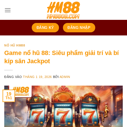
Bỏ
qua
nội
dung
ĐĂNG KÝ
ĐĂNG NHẬP
NỔ HŨ HM88
Game nổ hũ 88: Siêu phẩm giải trí và bí
kíp săn Jackpot
ĐĂNG VÀO
THÁNG 1 19, 2026
BỞI
ADMIN
19
Th1