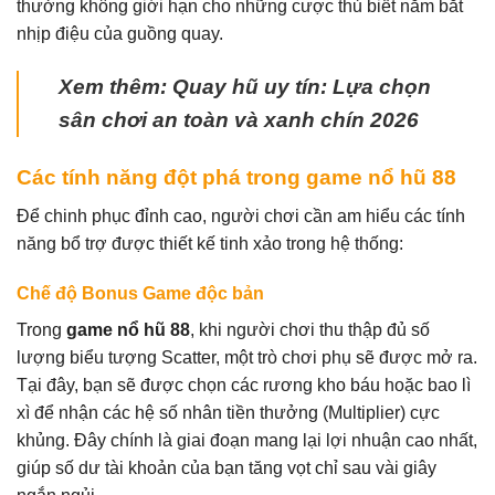
thưởng không giới hạn cho những cược thủ biết nắm bắt
nhịp điệu của guồng quay.
Xem thêm:
Quay hũ uy tín
: Lựa chọn
sân chơi an toàn và xanh chín 2026
Các tính năng đột phá trong game nổ hũ 88
Để chinh phục đỉnh cao, người chơi cần am hiểu các tính
năng bổ trợ được thiết kế tinh xảo trong hệ thống:
Chế độ Bonus Game độc bản
Trong
game nổ hũ 88
, khi người chơi thu thập đủ số
lượng biểu tượng Scatter, một trò chơi phụ sẽ được mở ra.
Tại đây, bạn sẽ được chọn các rương kho báu hoặc bao lì
xì để nhận các hệ số nhân tiền thưởng (Multiplier) cực
khủng. Đây chính là giai đoạn mang lại lợi nhuận cao nhất,
giúp số dư tài khoản của bạn tăng vọt chỉ sau vài giây