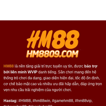
540
thủ
kíp
từ
lâu
nuôi
các
năm
lô
chuyên
kép
gia
khung
hàng
5
đầu
ngày
bất
bại
từ
chuyên
gia
HM88
là nền tảng giải trí trực tuyến uy tín, được
bảo trợ
bởi liên minh WVIP
danh tiếng. Sân chơi mang đến hệ
thống trò chơi đa dạng, giao diện hiện đại, tốc độ ổn định,
cơ chế bảo mật cao và nhiều ưu đãi hấp dẫn, đáp ứng trọn
vẹn nhu cầu trải nghiệm của người chơi.
Hastag:
#HM88, #hm88win, #gamehm88, #hm88vip,