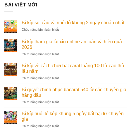
BÀI VIẾT MỚI
Bí kíp soi cầu và nuôi lô khung 2 ngày chuẩn nhất
ở
Chức năng bình luận bị tắt
Bí
kíp
Bí kíp tham gia tài xỉu online an toàn và hiệu quả
soi
2026
cầu
ở
Chức năng bình luận bị tắt
và
Bí
nuôi
kíp
lô
Bí kíp về cách chơi baccarat thắng 100 từ cao thủ
tham
khung
lâu năm
gia
2
ở
Chức năng bình luận bị tắt
tài
ngày
Bí
xỉu
chuẩn
kíp
online
Bí quyết chinh phục bacarat 540 từ các chuyên gia
nhất
về
an
hàng đầu
cách
toàn
ở
Chức năng bình luận bị tắt
chơi
và
Bí
baccarat
hiệu
quyết
thắng
Bí kíp nuôi lô kép khung 5 ngày bất bại từ chuyên
quả
chinh
100
gia
2026
phục
từ
ở
Chức năng bình luận bị tắt
bacarat
cao
Bí