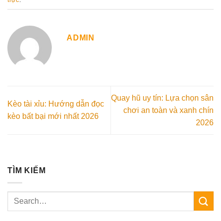
ADMIN
Quay hũ uy tín: Lựa chọn sân
Kèo tài xỉu: Hướng dẫn đọc
chơi an toàn và xanh chín
kèo bất bại mới nhất 2026
2026
TÌM KIẾM