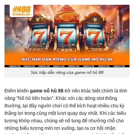
Sức hấp dẫn riêng của game nổ hũ 88
Điểm khiến
game nổ hũ 88
trở nên khác biệt chính là tính
năng “Nổ hũ liên hoàn”. Khác với các dòng slot thông
thường, tại đây người chơi có thể kích hoạt nhiều chu kỳ
thắng lợi trong cùng một lượt quay duy nhất. Khi các biểu
tượng khớp nhau, chúng sẽ nổ tung để nhường chỗ cho
những biểu tượng mới rơi xuống, tạo ra cơ hội nhận