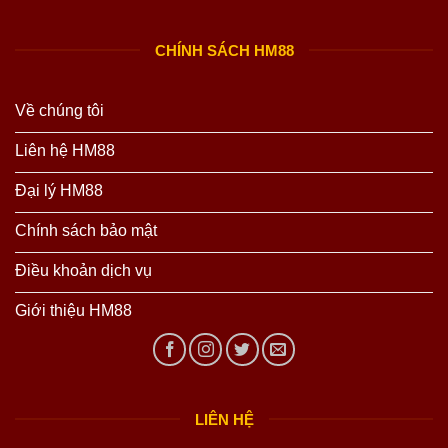
CHÍNH SÁCH HM88
Về chúng tôi
Liên hệ HM88
Đại lý HM88
Chính sách bảo mật
Điều khoản dịch vụ
Giới thiệu HM88
LIÊN HỆ