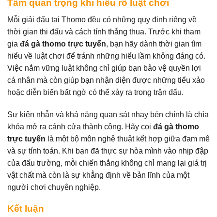
Tầm quan trọng khi hiểu rõ luật chơi
Mỗi giải đấu tại Thomo đều có những quy định riêng về
thời gian thi đấu và cách tính thắng thua. Trước khi tham
gia
đá gà thomo trực tuyến
, bạn hãy dành thời gian tìm
hiểu về luật chơi để tránh những hiểu lầm không đáng có.
Việc nắm vững luật không chỉ giúp bạn bảo vệ quyền lợi
cá nhân mà còn giúp bạn nhận diện được những tiểu xảo
hoặc diễn biến bất ngờ có thể xảy ra trong trận đấu.
Sự kiên nhẫn và khả năng quan sát nhạy bén chính là chìa
khóa mở ra cánh cửa thành công. Hãy coi
đá gà thomo
trực tuyến
là một bộ môn nghệ thuật kết hợp giữa đam mê
và sự tính toán. Khi bạn đã thực sự hòa mình vào nhịp đập
của đấu trường, mỗi chiến thắng không chỉ mang lại giá trị
vật chất mà còn là sự khẳng định về bản lĩnh của một
người chơi chuyên nghiệp.
Kết luận