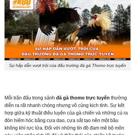
Sự hấp dẫn vượt trội của đấu trường đá gà Thomo trực tuyến
Mỗi trận đấu trong sảnh
đá gà thomo trực tuyến
thường
diễn ra rất nhanh chóng nhưng vô cùng kịch tính. Sự kết
hợp giữa kỹ thuật điêu luyện của gà chiến và những cú ra
đòn hiểm hóc bằng cựa dao, cựa sắt tạo nên một bầu
không khí rực lửa. Đối với những tín đồ đam mê bộ môn