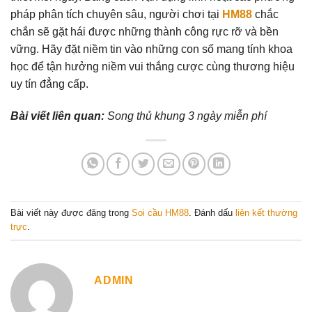
pháp phân tích chuyên sâu, người chơi tại
HM88
chắc
chắn sẽ gặt hái được những thành công rực rỡ và bền
vững. Hãy đặt niềm tin vào những con số mang tính khoa
học để tận hưởng niềm vui thắng cược cùng thương hiệu
uy tín đẳng cấp.
Bài viết liên quan:
Song thủ khung 3 ngày miễn phí
Bài viết này được đăng trong
Soi cầu HM88
. Đánh dấu
liên kết thường
trực
.
ADMIN