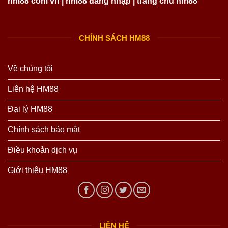
hm88 com vn |
hm88 đăng nhập | trang chủ hm88
CHÍNH SÁCH HM88
Về chúng tôi
Liên hệ HM88
Đại lý HM88
Chính sách bảo mật
Điều khoản dịch vụ
Giới thiệu HM88
LIÊN HỆ