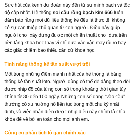
Sức hút của kênh dự đoán này đến từ sự minh bạch và tốc
độ cập nhật. Hệ thống
soi cầu rồng bạch kim 666
luôn
đảm bảo rằng mọi dữ liệu thống kê đều là thực tế, không
có sự can thiệp chủ quan từ con người. Điều này giúp
người chơi xây dựng được một chiến thuật chơi dựa trên
nền tảng khoa học thay vì chỉ dựa vào vận may rủi ro hay
các giấc chiêm bao thiếu căn cứ khoa học.
Tính năng thống kê tần suất vượt trội
Một trong những điểm mạnh nhất của hệ thống là bảng
thống kê tần suất loto. Người dùng có thể dễ dàng theo dõi
được nhịp độ của từng con số trong khoảng thời gian tùy
chỉnh từ 30 đến 100 ngày. Những con số đang “vào cầu”
thường có xu hướng nổ liên tục trong một chu kỳ nhất
định, và việc nhận diện được nhịp điệu này chính là chìa
khóa để về bờ an toàn cho mọi anh em.
Công cụ phân tích lô gan chính xác