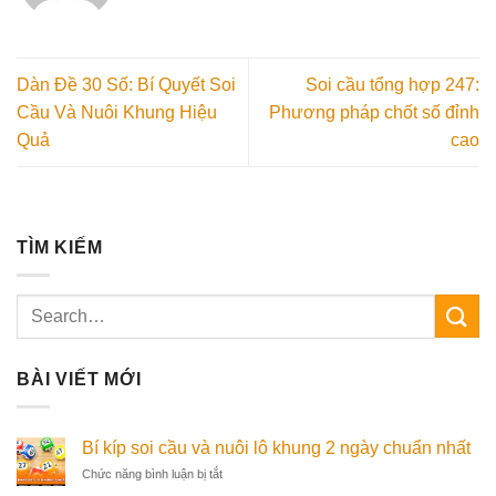
Dàn Đề 30 Số: Bí Quyết Soi
Soi cầu tổng hợp 247:
Cầu Và Nuôi Khung Hiệu
Phương pháp chốt số đỉnh
Quả
cao
TÌM KIẾM
BÀI VIẾT MỚI
Bí kíp soi cầu và nuôi lô khung 2 ngày chuẩn nhất
ở
Chức năng bình luận bị tắt
Bí