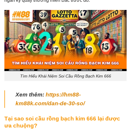
ngàn kỳ quay thưởng miền Bắc trước đó.
Tìm Hiểu Khái Niệm Soi Cầu Rồng Bạch Kim 666
Xem thêm:
https://hm88-
km88k.com/dan-de-30-so/
Tại sao soi cầu rồng bạch kim 666 lại được
ưa chuộng?