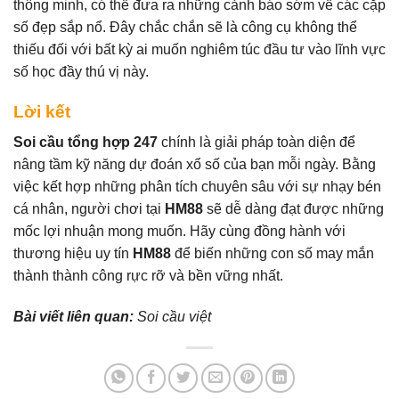
thông minh, có thể đưa ra những cảnh báo sớm về các cặp
số đẹp sắp nổ. Đây chắc chắn sẽ là công cụ không thể
thiếu đối với bất kỳ ai muốn nghiêm túc đầu tư vào lĩnh vực
số học đầy thú vị này.
Lời kết
Soi cầu tổng hợp 247
chính là giải pháp toàn diện để
nâng tầm kỹ năng dự đoán xổ số của bạn mỗi ngày. Bằng
việc kết hợp những phân tích chuyên sâu với sự nhạy bén
cá nhân, người chơi tại
HM88
sẽ dễ dàng đạt được những
mốc lợi nhuận mong muốn. Hãy cùng đồng hành với
thương hiệu uy tín
HM88
để biến những con số may mắn
thành thành công rực rỡ và bền vững nhất.
Bài viết liên quan:
Soi cầu việt