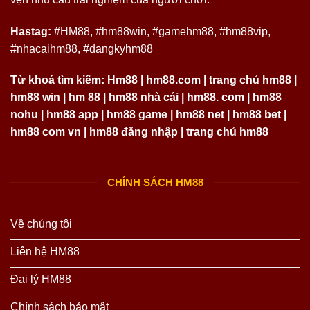
Hastag:
#HM88, #hm88win, #gamehm88, #hm88vip,
#nhacaihm88, #dangkyhm88
Từ khoá tìm kiếm: Hm88 | hm88.com | trang chủ hm88 |
hm88 win | hm 88 | hm88 nhà cái | hm88. com | hm88
nohu | hm88 app | hm88 game | hm88 net | hm88 bet |
hm88 com vn |
hm88 đăng nhập | trang chủ hm88
CHÍNH SÁCH HM88
Về chúng tôi
Liên hệ HM88
Đại lý HM88
Chính sách bảo mật