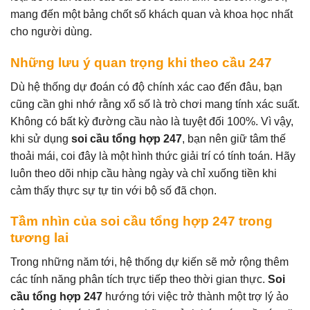
mang đến một bảng chốt số khách quan và khoa học nhất
cho người dùng.
Những lưu ý quan trọng khi theo cầu 247
Dù hệ thống dự đoán có độ chính xác cao đến đâu, bạn
cũng cần ghi nhớ rằng xổ số là trò chơi mang tính xác suất.
Không có bất kỳ đường cầu nào là tuyệt đối 100%. Vì vậy,
khi sử dụng
soi cầu tổng hợp 247
, bạn nên giữ tâm thế
thoải mái, coi đây là một hình thức giải trí có tính toán. Hãy
luôn theo dõi nhịp cầu hàng ngày và chỉ xuống tiền khi
cảm thấy thực sự tự tin với bộ số đã chọn.
Tầm nhìn của soi cầu tổng hợp 247 trong
tương lai
Trong những năm tới, hệ thống dự kiến sẽ mở rộng thêm
các tính năng phân tích trực tiếp theo thời gian thực.
Soi
cầu tổng hợp 247
hướng tới việc trở thành một trợ lý ảo