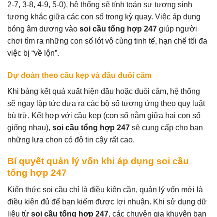
2-7, 3-8, 4-9, 5-0), hệ thống sẽ tính toán sự tương sinh
tương khắc giữa các con số trong kỳ quay. Việc áp dụng
bóng âm dương vào
soi cầu tổng hợp 247
giúp người
chơi tìm ra những con số lót vô cùng tinh tế, hạn chế tối đa
việc bị “về lộn”.
Dự đoán theo cầu kẹp và đầu đuôi câm
Khi bảng kết quả xuất hiện đầu hoặc đuôi câm, hệ thống
sẽ ngay lập tức đưa ra các bộ số tương ứng theo quy luật
bù trừ. Kết hợp với cầu kẹp (con số nằm giữa hai con số
giống nhau),
soi cầu tổng hợp 247
sẽ cung cấp cho bạn
những lựa chọn có độ tin cậy rất cao.
Bí quyết quản lý vốn khi áp dụng soi cầu
tổng hợp 247
Kiến thức soi cầu chỉ là điều kiện cần, quản lý vốn mới là
điều kiện đủ để bạn kiếm được lợi nhuận. Khi sử dụng dữ
liệu từ
soi cầu tổng hợp 247
, các chuyên gia khuyên bạn