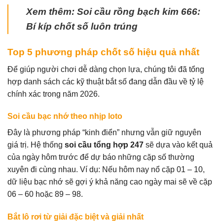
Xem thêm:
Soi cầu rồng bạch kim 666
:
Bí kíp chốt số luôn trúng
Top 5 phương pháp chốt số hiệu quả nhất
Để giúp người chơi dễ dàng chọn lựa, chúng tôi đã tổng
hợp danh sách các
kỹ thuật bắt số đang dẫn đầu về tỷ lệ
chính xác trong năm 2026.
Soi cầu bạc nhớ theo nhịp loto
Đây là phương pháp “kinh điển” nhưng vẫn giữ nguyên
giá trị. Hệ thống
soi cầu tổng hợp 247
sẽ dựa vào kết quả
của ngày hôm trước để dự báo những cặp số thường
xuyên đi cùng nhau. Ví dụ: Nếu hôm nay nổ cặp 01 – 10,
dữ liệu bạc nhớ sẽ gợi ý khả năng cao ngày mai sẽ về cặp
06 – 60 hoặc 89 – 98.
Bắt lô rơi từ giải đặc biệt và giải nhất