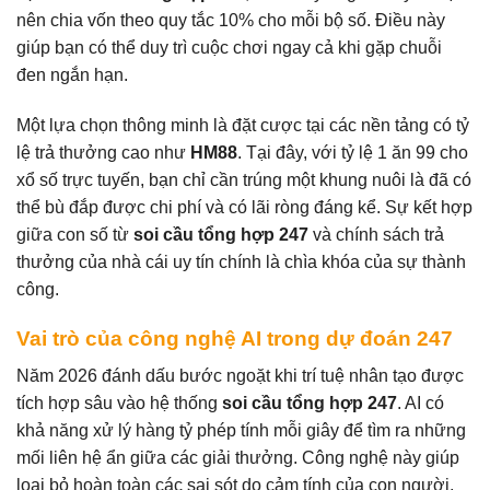
nên chia vốn theo quy tắc 10% cho mỗi bộ số. Điều này
giúp bạn có thể duy trì cuộc chơi ngay cả khi gặp chuỗi
đen ngắn hạn.
Một lựa chọn thông minh là đặt cược tại các nền tảng có tỷ
lệ trả thưởng cao như
HM88
. Tại đây, với tỷ lệ 1 ăn 99 cho
xổ số trực tuyến, bạn chỉ cần trúng một khung nuôi là đã có
thể bù đắp được chi phí và có lãi ròng đáng kể. Sự kết hợp
giữa con số từ
soi cầu tổng hợp 247
và chính sách trả
thưởng của nhà cái uy tín chính là chìa khóa của sự thành
công.
Vai trò của công nghệ AI trong dự đoán 247
Năm 2026 đánh dấu bước ngoặt khi trí tuệ nhân tạo được
tích hợp sâu vào hệ thống
soi cầu tổng hợp 247
. AI có
khả năng xử lý hàng tỷ phép tính mỗi giây để tìm ra những
mối liên hệ ẩn giữa các giải thưởng. Công nghệ này giúp
loại bỏ hoàn toàn các sai sót do cảm tính của con người,