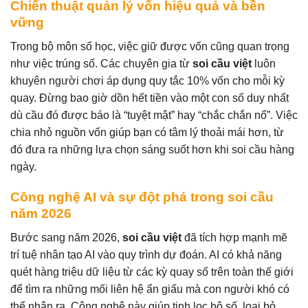
Chiến thuật quản lý vốn hiệu quả và bền
vững
Trong bộ môn số học, việc giữ được vốn cũng quan trọng
như việc trúng số. Các chuyên gia từ
soi cầu việt
luôn
khuyên người chơi áp dụng quy tắc 10% vốn cho mỗi kỳ
quay. Đừng bao giờ dồn hết tiền vào một con số duy nhất
dù cầu đó được báo là “tuyệt mật” hay “chắc chắn nổ”. Việc
chia nhỏ nguồn vốn giúp bạn có tâm lý thoải mái hơn, từ
đó đưa ra những lựa chọn sáng suốt hơn khi soi cầu hàng
ngày.
Công nghệ AI và sự đột phá trong soi cầu
năm 2026
Bước sang năm 2026,
soi cầu việt
đã tích hợp mạnh mẽ
trí tuệ nhân tạo AI vào quy trình dự đoán. AI có khả năng
quét hàng triệu dữ liệu từ các kỳ quay số trên toàn thế giới
để tìm ra những mối liên hệ ẩn giấu mà con người khó có
thể nhận ra. Công nghệ này giúp tinh lọc bộ số, loại bỏ