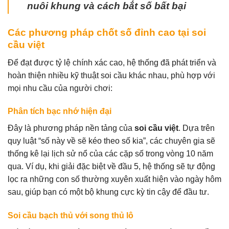
nuôi khung và cách bắt số bất bại
Các phương pháp chốt số đỉnh cao tại soi
cầu việt
Để đạt được tỷ lệ chính xác cao, hệ thống đã phát triển và
hoàn thiện nhiều kỹ thuật soi cầu khác nhau, phù hợp với
mọi nhu cầu của người chơi:
Phân tích bạc nhớ hiện đại
Đây là phương pháp nền tảng của
soi cầu việt
. Dựa trên
quy luật “số này về sẽ kéo theo số kia”, các chuyên gia sẽ
thống kê lại lịch sử nổ của các cặp số trong vòng 10 năm
qua. Ví dụ, khi giải đặc biệt về đầu 5, hệ thống sẽ tự động
lọc ra những con số thường xuyên xuất hiện vào ngày hôm
sau, giúp bạn có một bộ khung cực kỳ tin cậy để đầu tư.
Soi cầu bạch thủ với song thủ lô