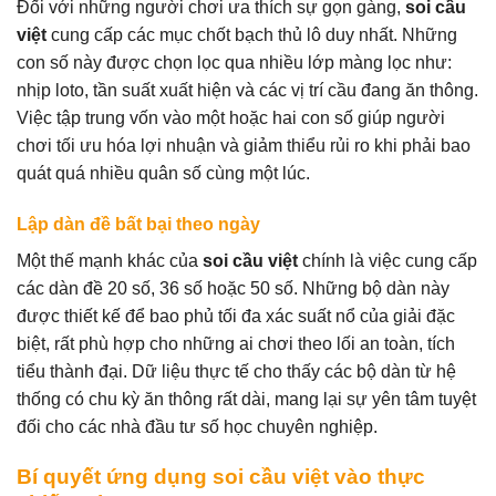
Đối với những người chơi ưa thích sự gọn gàng,
soi cầu
việt
cung cấp các mục chốt bạch thủ lô duy nhất. Những
con số này được chọn lọc qua nhiều lớp màng lọc như:
nhịp loto, tần suất xuất hiện và các vị trí cầu đang ăn thông.
Việc tập trung vốn vào một hoặc hai con số giúp người
chơi tối ưu hóa lợi nhuận và giảm thiểu rủi ro khi phải bao
quát quá nhiều quân số cùng một lúc.
Lập dàn đề bất bại theo ngày
Một thế mạnh khác của
soi cầu việt
chính là việc cung cấp
các dàn đề 20 số, 36 số hoặc 50 số. Những bộ dàn này
được thiết kế để bao phủ tối đa xác suất nổ của giải đặc
biệt, rất phù hợp cho những ai chơi theo lối an toàn, tích
tiểu thành đại. Dữ liệu thực tế cho thấy các bộ dàn từ hệ
thống có chu kỳ ăn thông rất dài, mang lại sự yên tâm tuyệt
đối cho các nhà đầu tư số học chuyên nghiệp.
Bí quyết ứng dụng soi cầu việt vào thực