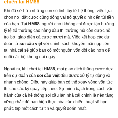
chiến tại HM88
Khi đã sở hữu những con số tinh túy từ hệ thống, việc lựa
chọn nơi đặt cược cũng đóng vai trò quyết định đến túi tiền
của bạn. Tại
HM88
, người chơi không chỉ được tận hưởng
tỷ lệ trả thưởng cao hàng đầu thị trường mà còn được hỗ
trợ bởi giao diện cá cược mượt mà. Việc kết hợp các dự
đoán từ
soi cầu việt
với chính sách khuyến mãi nạp tiền
tại nhà cái sẽ giúp bạn có một nguồn vốn dồi dào hơn để
nuôi các bộ khung dài ngày.
Ngoài ra, khi chơi tại
HM88
, mọi giao dịch thắng cược dựa
trên dự đoán của
soi cầu việt
đều được xử lý tự động và
nhanh chóng. Điều này giúp bạn có thể xoay vòng vốn tức
thì cho các kỳ quay tiếp theo. Sự minh bạch trong cách vận
hành của cả hệ thống soi cầu lẫn nhà cái chính là nền tảng
vững chắc để bạn hiện thực hóa các chiến thuật số học
phức tạp một cách tự tin và quyết đoán nhất.