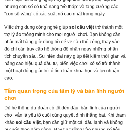
những con số có khả năng “về thấp” và tăng cường các
“con số vàng” có xác suất nổ cao nhất trong ngày.
Việc ứng dụng công nghệ giúp
soi cầu việt
trở thành một
trợ lý ảo thông minh cho mọi người chơi. Bạn không cần
phải mất hàng giờ đồng hồ để vẽ cầu thủ công, thay vào
đó chỉ cần truy cập hệ thống để nhận ngay những phân
tích chuyên sâu. Sự hiện đại này giúp tiết kiệm thời gian và
nâng cao hiệu quả đầu tư, biến việc chơi xổ số trở thành
một hoạt động giải trí có tính toán khoa học và lợi nhuận
cao.
Tầm quan trọng của tâm lý và bản lĩnh người
chơi
Dù hệ thống dự đoán có tốt đến đâu, bản lĩnh của người
chơi vẫn là yếu tố cuối cùng quyết định thắng bại. Khi tham
khảo
soi cầu việt
, bạn cần giữ một cái đầu lạnh và không
bị cuốn theo đám đông. Hãy tin tưởng vào những số liệu