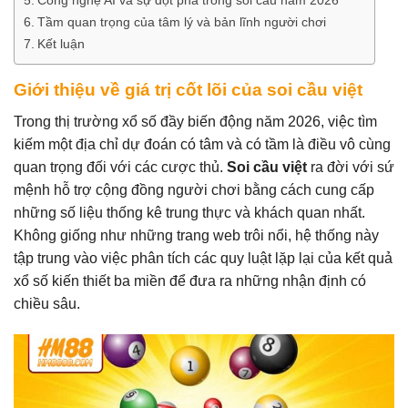
Công nghệ AI và sự đột phá trong soi cầu năm 2026
Tầm quan trọng của tâm lý và bản lĩnh người chơi
Kết luận
Giới thiệu về giá trị cốt lõi của soi cầu việt
Trong thị trường xổ số đầy biến động năm 2026, việc tìm
kiếm một địa chỉ dự đoán có tâm và có tầm là điều vô cùng
quan trọng đối với các cược thủ.
Soi cầu việt
ra đời với sứ
mệnh hỗ trợ cộng đồng người chơi bằng cách cung cấp
những số liệu thống kê trung thực và khách quan nhất.
Không giống như những trang web trôi nổi, hệ thống này
tập trung vào việc phân tích các quy luật lặp lại của kết quả
xổ số kiến thiết ba miền để đưa ra những nhận định có
chiều sâu.