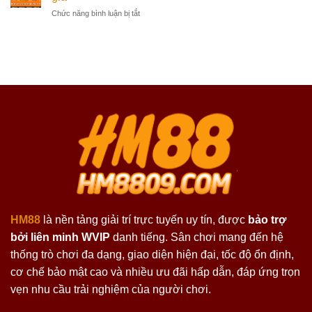
phục
từ
ở
Chức năng bình luận bị tắt
bacarat
cao
Bí
540
thủ
kíp
từ
lâu
nuôi
các
năm
lô
chuyên
kép
gia
khung
hàng
5
đầu
ngày
bất
bại
từ
chuyên
gia
HM88
là nền tảng giải trí trực tuyến uy tín, được
bảo trợ
bởi liên minh WVIP
danh tiếng. Sân chơi mang đến hệ
thống trò chơi đa dạng, giao diện hiện đại, tốc độ ổn định,
cơ chế bảo mật cao và nhiều ưu đãi hấp dẫn, đáp ứng trọn
vẹn nhu cầu trải nghiệm của người chơi.