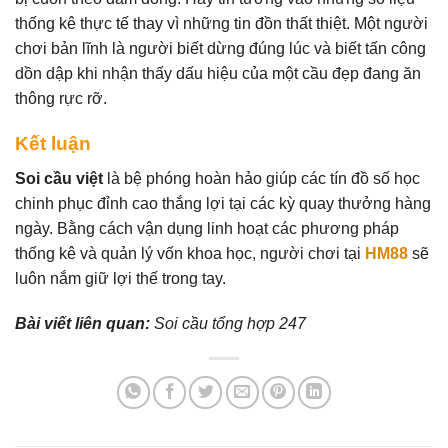
thống kê thực tế thay vì những tin đồn thất thiệt. Một người
chơi bản lĩnh là người biết dừng đúng lúc và biết tấn công
dồn dập khi nhận thấy dấu hiệu của một cầu đẹp đang ăn
thông rực rỡ.
Kết luận
Soi cầu việt
là bệ phóng hoàn hảo giúp các tín đồ số học
chinh phục đỉnh cao thắng lợi tại các kỳ quay thưởng hàng
ngày. Bằng cách vận dụng linh hoạt các phương pháp
thống kê và quản lý vốn khoa học, người chơi tại
HM88
sẽ
luôn nắm giữ lợi thế trong tay.
Bài viết liên quan:
Soi cầu tổng hợp 247